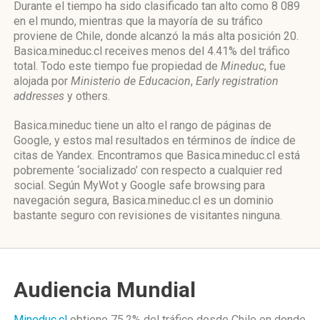
Durante el tiempo ha sido clasificado tan alto como 8 089
en el mundo, mientras que la mayoría de su tráfico
proviene de Chile, donde alcanzó la más alta posición 20.
Basica.mineduc.cl receives menos del 4.41% del tráfico
total. Todo este tiempo fue propiedad de
Mineduc
, fue
alojada por
Ministerio de Educacion
,
Early registration
addresses
y others.
Basica.mineduc tiene un alto el rango de páginas de
Google, y estos mal resultados en términos de índice de
citas de Yandex. Encontramos que Basica.mineduc.cl está
pobremente ‘socializado’ con respecto a cualquier red
social. Según MyWot y Google safe browsing para
navegación segura, Basica.mineduc.cl es un dominio
bastante seguro con revisiones de visitantes ninguna.
Audiencia Mundial
Mineduc.cl
obtiene 75.2% del tráfico desde
Chile
en donde