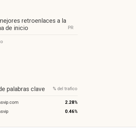
mejores retroenlaces a la
a de inicio
PR
to
de palabras clave
% del trafico
asvip.com
2.28%
asvip
0.46%