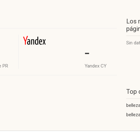
Los 
págin
Sin da
-
e PR
Yandex CY
Top 
bellez
bellez