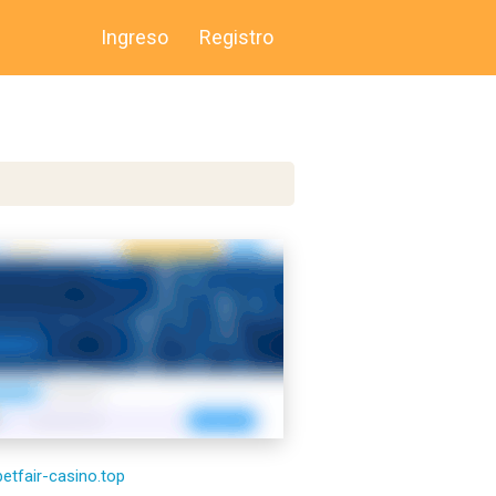
Ingreso
Registro
betfair-casino.top