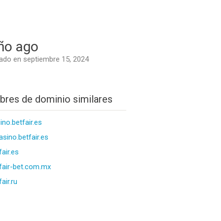
ño ago
do en septiembre 15, 2024
res de dominio similares
ino.betfair.es
sino.betfair.es
fair.es
fair-bet.com.mx
fair.ru