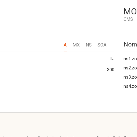
MO
CMS
Nom
A
MX
NS
SOA
TTL
ns1.zo
ns2.zo
300
ns3.z
ns4.z