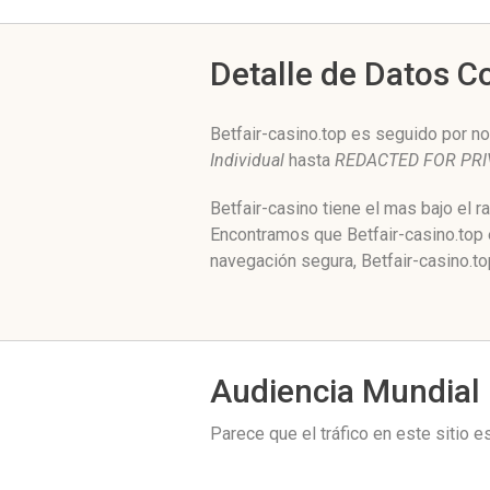
Detalle de Datos 
Betfair-casino.top es seguido por n
Individual
hasta
REDACTED FOR PRI
Betfair-casino tiene el mas bajo el 
Encontramos que Betfair-casino.top 
navegación segura, Betfair-casino.to
Audiencia Mundial
Parece que el tráfico en este sitio 