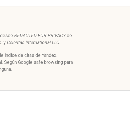
, desde
REDACTED FOR PRIVACY
de
c.
y
Celeritas International LLC
.
e índice de citas de Yandex.
al. Según Google safe browsing para
nguna.