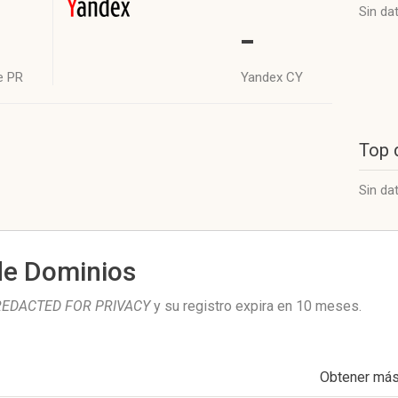
Sin da
-
e PR
Yandex CY
Top 
Sin da
de Dominios
REDACTED FOR PRIVACY
y su registro expira en
10 meses
.
Obtener má