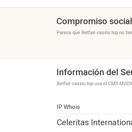
Compromiso socia
Parece que Betfair-casino.top no ti
Información del Se
Betfair-casino.top usa el CMS
MOD
IP Whois
Celeritas Internation