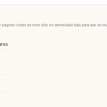
 páginas vistas en este sitio es demasiado bajo para que se mue
ares