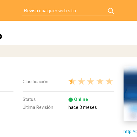
p
Clasificación
Status
Online
Última Revisión
hace 3 meses
http://