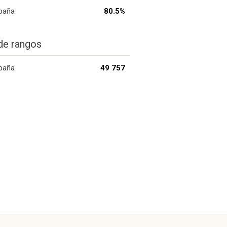
paña
80.5%
de rangos
paña
49 757