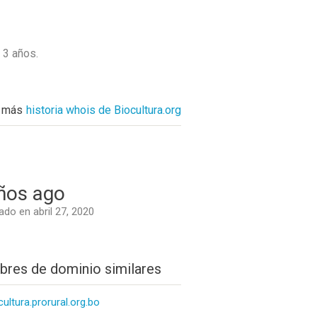
n
3 años
.
 más
historia whois de Biocultura.org
ños ago
do en abril 27, 2020
res de dominio similares
cultura.prorural.org.bo