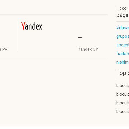
Los 
págin
vidasa
-
grupo
ecoest
e PR
Yandex CY
fusta
nishim
Top 
biocul
biocul
biocul
biocul