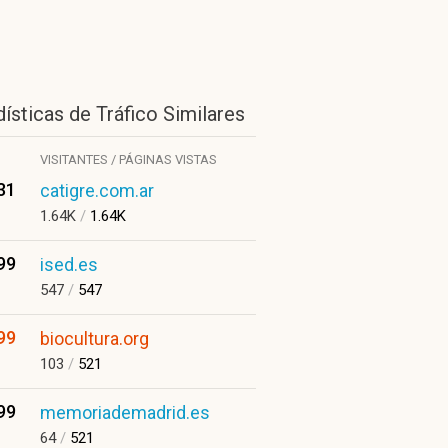
ísticas de Tráfico Similares
VISITANTES / PÁGINAS VISTAS
31
catigre.com.ar
1.64K
/
1.64K
99
ised.es
547
/
547
99
biocultura.org
103
/
521
99
memoriademadrid.es
64
/
521