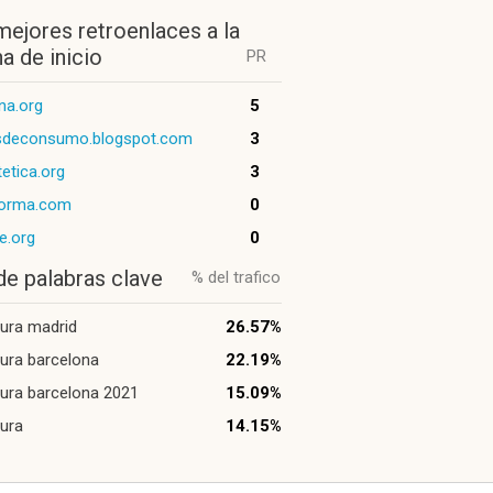
mejores retroenlaces a la
a de inicio
PR
na.org
5
sdeconsumo.blogspot.com
3
etica.org
3
forma.com
0
e.org
0
de palabras clave
% del trafico
tura madrid
26.57%
tura barcelona
22.19%
tura barcelona 2021
15.09%
tura
14.15%