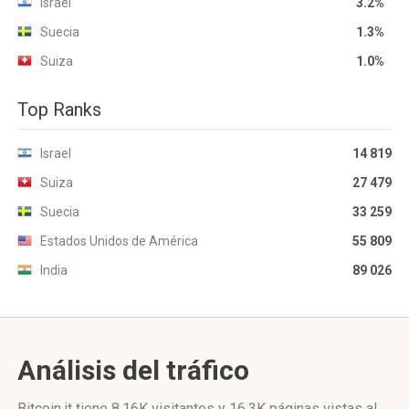
Israel
3.2%
Suecia
1.3%
Suiza
1.0%
Top Ranks
Israel
14 819
Suiza
27 479
Suecia
33 259
Estados Unidos de América
55 809
India
89 026
Análisis del tráfico
Bitcoin.it
tiene 8.16K visitantes
y
16.3K páginas vistas
al