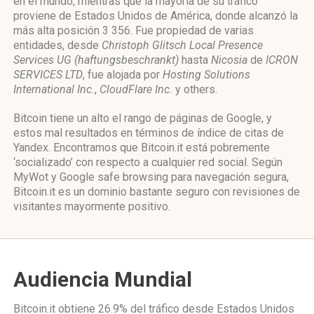
en el mundo, mientras que la mayoría de su tráfico
proviene de Estados Unidos de América, donde alcanzó la
más alta posición 3 356. Fue propiedad de varias
entidades, desde
Christoph Glitsch Local Presence
Services UG (haftungsbeschrankt)
hasta
Nicosia
de
ICRON
SERVICES LTD
, fue alojada por
Hosting Solutions
International Inc.
,
CloudFlare Inc.
y others.
Bitcoin tiene un alto el rango de páginas de Google, y
estos mal resultados en términos de índice de citas de
Yandex. Encontramos que Bitcoin.it está pobremente
‘socializado’ con respecto a cualquier red social. Según
MyWot y Google safe browsing para navegación segura,
Bitcoin.it es un dominio bastante seguro con revisiones de
visitantes mayormente positivo.
Audiencia Mundial
Bitcoin.it obtiene 26.9% del tráfico desde
Estados Unidos