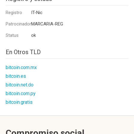
Registro
IT-Nic
Patrocinador
MARCARIA-REG
Status
ok
En Otros TLD
bitcoin.com.mx
bitcoin.es
bitcoin.net.do
bitcoin.com.py
bitcoin.gratis
Compromiso social