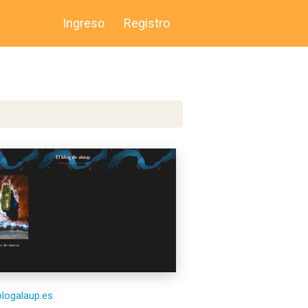
Ingreso
Registro
/blogalaup.es