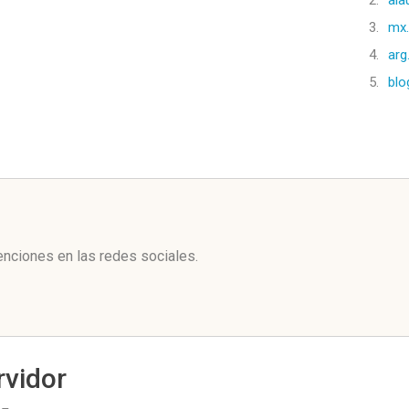
2.
ala
3.
mx.
4.
arg
5.
blo
l
nciones en las redes sociales.
rvidor