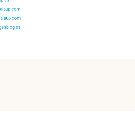
up.es
alaup.com
.alaup.com
gesblog.es