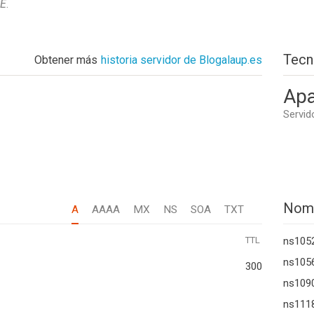
SE
.
Tecn
Obtener más
historia servidor de Blogalaup.es
Apa
Servid
Nom
A
AAAA
MX
NS
SOA
TXT
TTL
ns1052
ns1056
300
ns109
ns1118