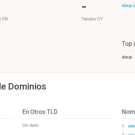
-
alaup.
e PR
Yandex CY
Top 
alaup
de Dominios
En Otros TLD
Nomb
Sin dato
1.
ala