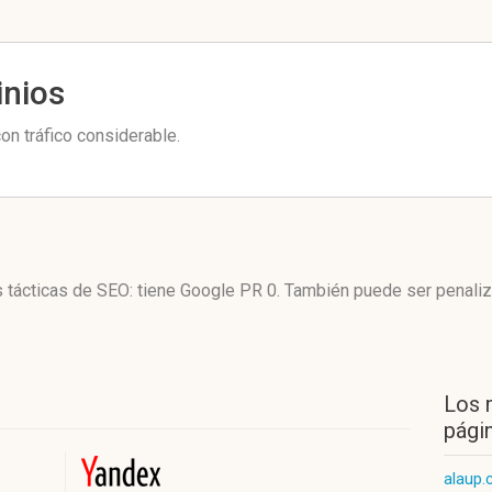
inios
on tráfico considerable.
s tácticas de SEO: tiene Google PR 0. También puede ser penali
Los 
págin
alaup