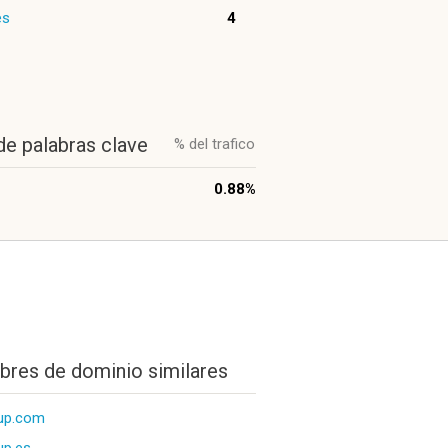
es
4
de palabras clave
% del trafico
0.88%
res de dominio similares
up.com