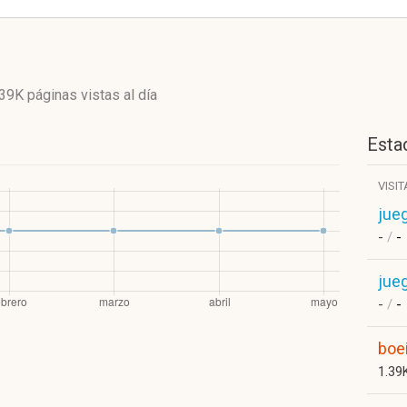
.39K páginas vistas
al día
Estad
VISI
jue
-
/
-
jue
-
/
-
boe
1.39