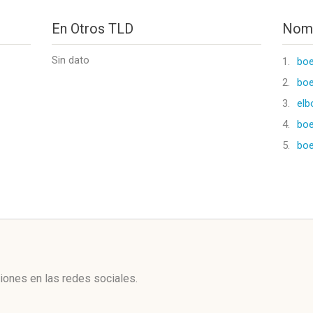
En Otros TLD
Nomb
Sin dato
1.
boe
2.
boe
3.
elb
4.
bo
5.
bo
l
ones en las redes sociales.