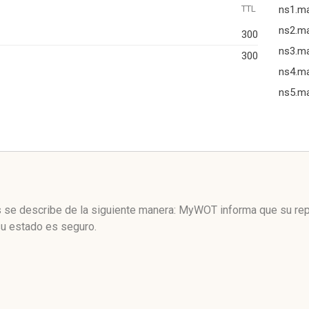
TTL
ns1.m
ns2.m
300
ns3.m
300
ns4.m
ns5.m
 se describe de la siguiente manera: MyWOT informa que su rep
u estado es seguro.