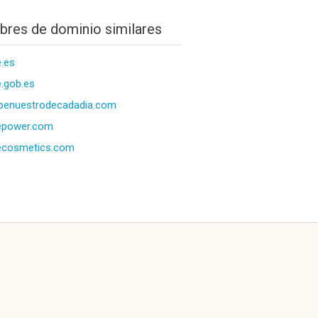
res de dominio similares
.es
.gob.es
oenuestrodecadadia.com
epower.com
ecosmetics.com