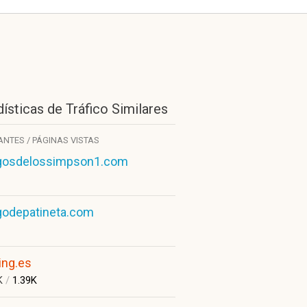
ísticas de Tráfico Similares
TANTES / PÁGINAS VISTAS
gosdelossimpson1.com
godepatineta.com
ing.es
K
/
1.39K