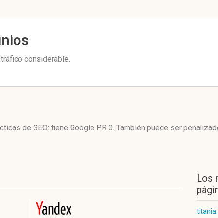
inios
tráfico considerable.
ácticas de SEO: tiene Google PR 0. También puede ser penalizad
Los 
págin
titania