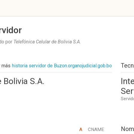
rvidor
ado por
Telefónica Celular de Bolivia S.A
.
Tecn
r más
historia servidor de Buzon.organojudicial.gob.bo
 Bolivia S.A.
Int
Ser
Servid
Nom
A
CNAME