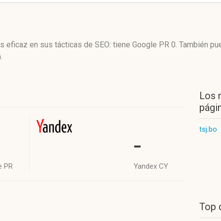
es eficaz en sus tácticas de SEO: tiene Google PR 0. También pu
.
Los 
págin
tsj.bo
-
e PR
Yandex CY
Top 