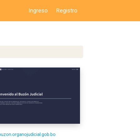
Ingreso
Registro
/buzon.organojudicial.gob.bo