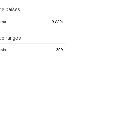
de países
ivia
97.1%
de rangos
ivia
209