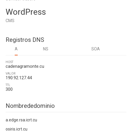
WordPress
CMS
Registros DNS
A
NS
SOA
HOST
cadenagramonte.cu
VALOR
190.92.127.44
TTL
300
Nombrededominio
a.edge.rsa.icrt.cu
osiris.icrt.cu