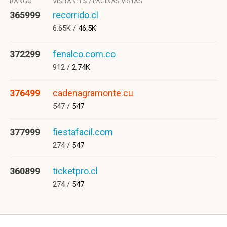
RANGO
VISITANTES / PÁGINAS VISTAS
365999
recorrido.cl
6.65K /
46.5K
372299
fenalco.com.co
912 /
2.74K
376499
cadenagramonte.cu
547 /
547
377999
fiestafacil.com
274 /
547
360899
ticketpro.cl
274 /
547