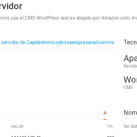
rvidor
om.mx usa el CMS
WordPress
and es alojado por
Amazon.com, In
Tecn
a servidor de Cajadeahorro.odessaempresarial.com.mx
Apa
Servid
Wo
CMS
Nom
A
Sin da
VALOR
TTL