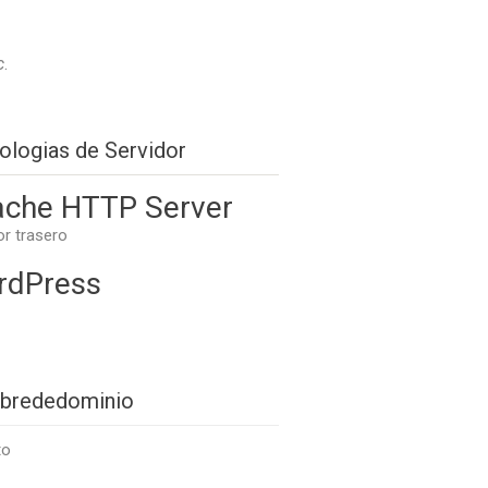
c
.
ologias de Servidor
che HTTP Server
or trasero
rdPress
brededominio
to