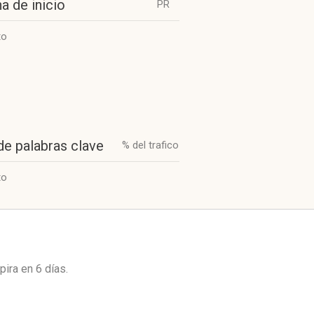
a de inicio
PR
to
de palabras clave
% del trafico
to
xpira en
6 días
.