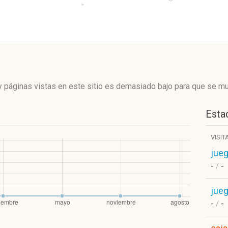
 páginas vistas en este sitio es demasiado bajo para que se mue
Estad
VISIT
jue
-
/
-
jue
-
/
-