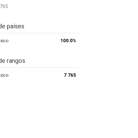
765.
de países
xico
100.0%
de rangos
xico
7 765