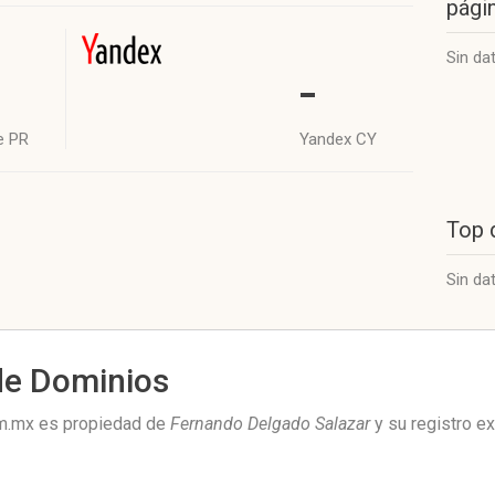
págin
Sin da
-
e PR
Yandex CY
Top 
Sin da
de Dominios
m.mx es propiedad de
Fernando Delgado Salazar
y su registro e