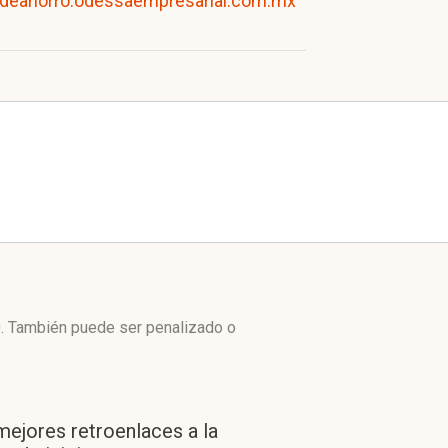
adeahorro.odessaempresarial.com.mx
0. También puede ser penalizado o
mejores retroenlaces a la