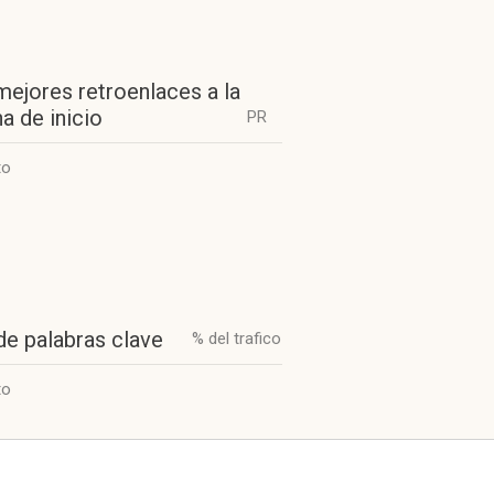
mejores retroenlaces a la
a de inicio
PR
to
de palabras clave
% del trafico
to