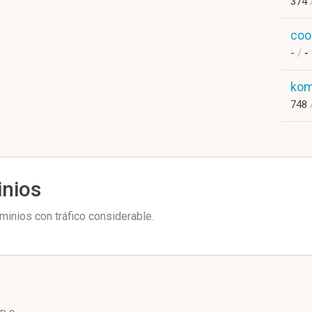
374
coo
-
/
-
kom
748
inios
inios con tráfico considerable.