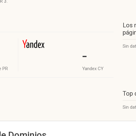
R 3
.
Los 
págin
Sin da
-
e PR
Yandex CY
Top 
Sin da
de Dominios