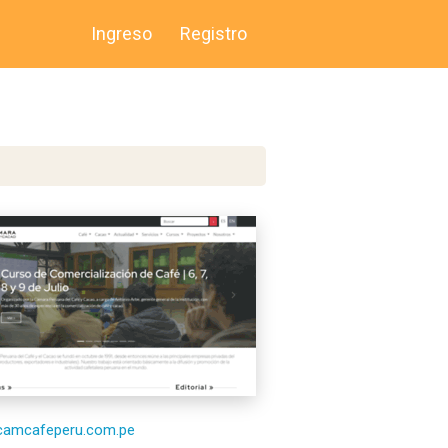
Ingreso
Registro
/camcafeperu.com.pe