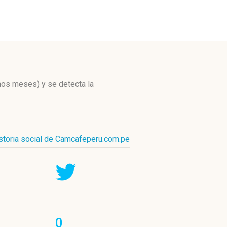
imos meses)
y se detecta la
storia social de Camcafeperu.com.pe
0