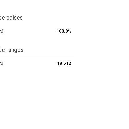
de países
rú
100.0%
de rangos
rú
18 612