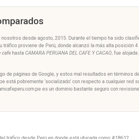
Comparados
osotros desde agosto, 2015. Durante el tiempo ha sido clasifi
 tráfico proviene de Perú, donde alcanzó la más alta posición 4
 cafe
hasta
CAMARA PERUANA DEL CAFE Y CACAO
, fue alojada
go de páginas de Google, y estos mal resultados en términos de
 está pobremente ‘socializado’ con respecto a cualquier red s
mcafeperu.com.pe es un dominio bastante seguro con revisiones
el tráfico desde
Perú
en donde está ubicada como
#18612.