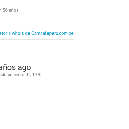
en
56 años
.
istoria whois de Camcafeperu.com.pe
años ago
do en enero 01, 1970