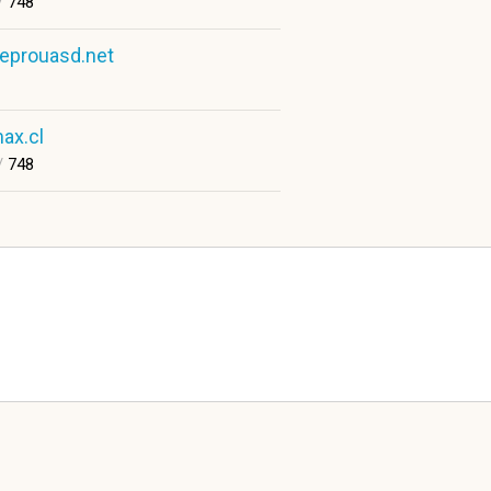
/
748
eprouasd.net
ax.cl
/
748