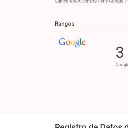
Camcafeperu.com.pe tiene
Google P
Rangos
3
Googl
Registro de Datos 