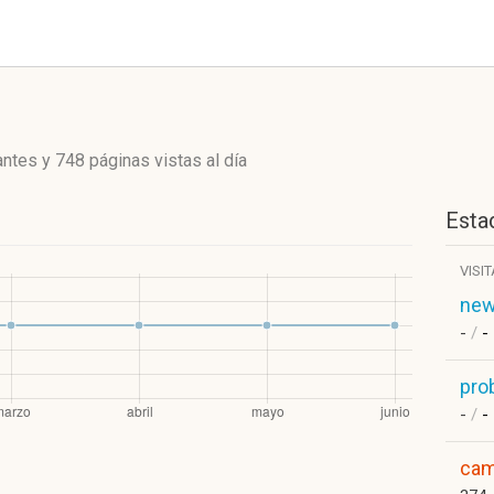
antes
y
748 páginas vistas
al día
Estad
VISI
new
-
/
-
pro
-
/
-
cam