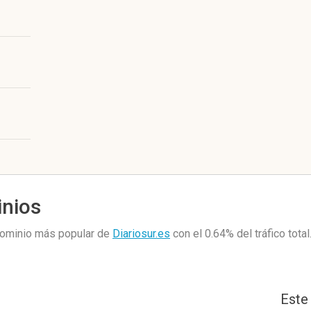
inios
bdominio más popular de
Diariosur.es
con el 0.64%
del tráfico total
Este