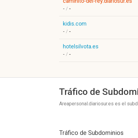
caminito-del-rey.diariosur.es
-
/
-
kidis.com
-
/
-
hotelsilvota.es
-
/
-
Tráfico de Subdom
Areapersonal.diariosur.es es el su
Tráfico de Subdominios