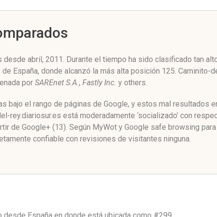
Comparados
 desde abril, 2011. Durante el tiempo ha sido clasificado tan a
e de España, donde alcanzó la más alta posición 125. Caminito-d
acenada por
SAREnet S.A.
,
Fastly Inc.
y others.
mas bajo el rango de páginas de Google, y estos mal resultados e
l-rey.diariosur.es está moderadamente ‘socializado’ con respec
rtir de Google+ (13). Según MyWot y Google safe browsing para
etamente confiable con revisiones de visitantes ninguna.
co desde
España
en donde está ubicada como
#299.