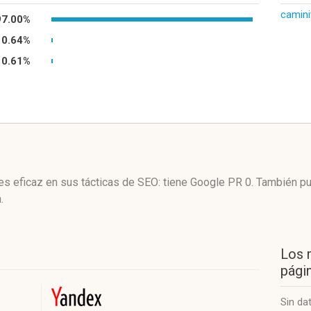
camini
97.00%
0.64%
0.61%
 es eficaz en sus tácticas de SEO: tiene Google PR 0. También p
.
Los 
págin
Sin da