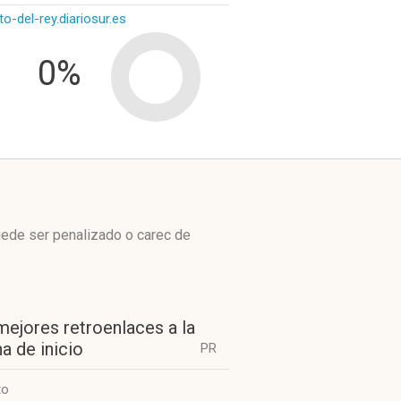
to-del-rey.diariosur.es
0%
uede ser penalizado o carec de
mejores retroenlaces a la
a de inicio
PR
to