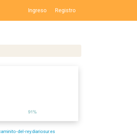
Ingreso
Registro
caminito-del-rey.diariosur.es