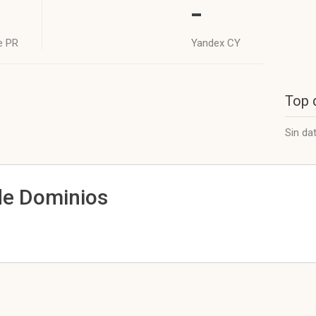
-
e PR
Yandex CY
Top 
Sin da
de Dominios
l