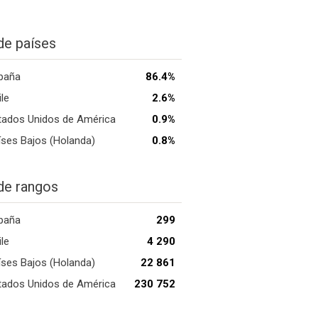
de países
paña
86.4%
ile
2.6%
tados Unidos de América
0.9%
íses Bajos (Holanda)
0.8%
de rangos
paña
299
ile
4 290
íses Bajos (Holanda)
22 861
tados Unidos de América
230 752