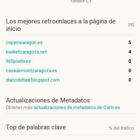
Yandex CY
Los mejores retroenlaces a la página de
PR
inicio
cepymearagon.es
5
basketzaragoza.net
4
960pixels.es
0
casademontzaragoza.es
0
diariodeltaxi.blogspot.com
0
Actualizaciones de Metadatos
Obtener más
actualizaciones de metadatos de Cartv.es
Top de palabras clave
% del trafico