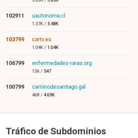
3.83K /
3.83K
102911
uautonoma.cl
1.37K /
5.48K
103799
cartv.es
1.04K /
1.04K
106799
enfermedades-raras.org
136 /
547
100799
caminodesantiago.gal
468 /
4.69K
Tráfico de Subdominios