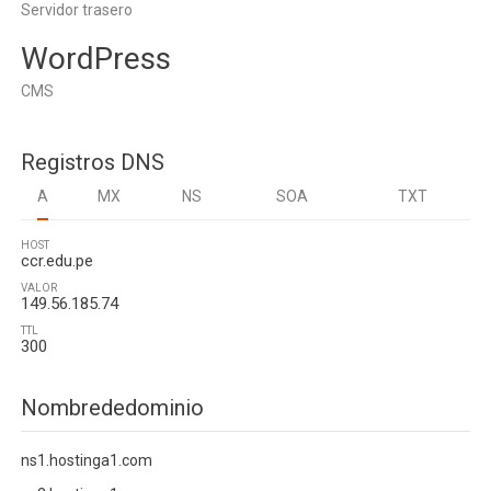
Servidor trasero
WordPress
CMS
Registros DNS
A
MX
NS
SOA
TXT
HOST
ccr.edu.pe
VALOR
149.56.185.74
TTL
300
Nombrededominio
ns1.hostinga1.com