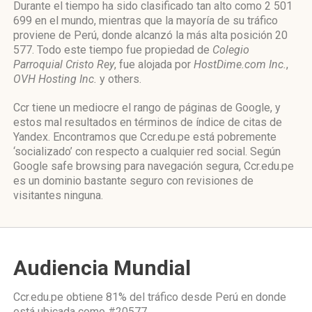
Durante el tiempo ha sido clasificado tan alto como 2 501
699 en el mundo, mientras que la mayoría de su tráfico
proviene de Perú, donde alcanzó la más alta posición 20
577. Todo este tiempo fue propiedad de
Colegio
Parroquial Cristo Rey
, fue alojada por
HostDime.com Inc.
,
OVH Hosting Inc.
y others.
Ccr tiene un mediocre el rango de páginas de Google, y
estos mal resultados en términos de índice de citas de
Yandex. Encontramos que Ccr.edu.pe está pobremente
‘socializado’ con respecto a cualquier red social. Según
Google safe browsing para navegación segura, Ccr.edu.pe
es un dominio bastante seguro con revisiones de
visitantes ninguna.
Audiencia Mundial
Ccr.edu.pe obtiene 81% del tráfico desde
Perú
en donde
está ubicada como
#20577.