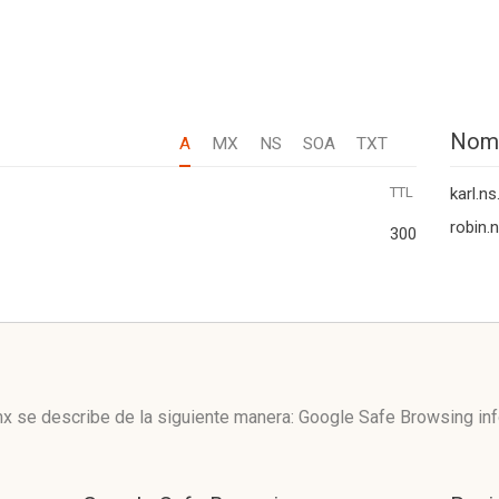
Nom
A
MX
NS
SOA
TXT
TTL
karl.n
robin.
300
x se describe de la siguiente manera: Google Safe Browsing in