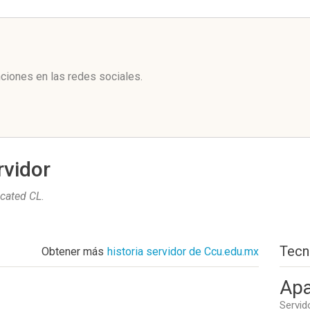
l
ciones en las redes sociales.
rvidor
cated CL
.
Tecn
Obtener más
historia servidor de Ccu.edu.mx
Apa
Servid