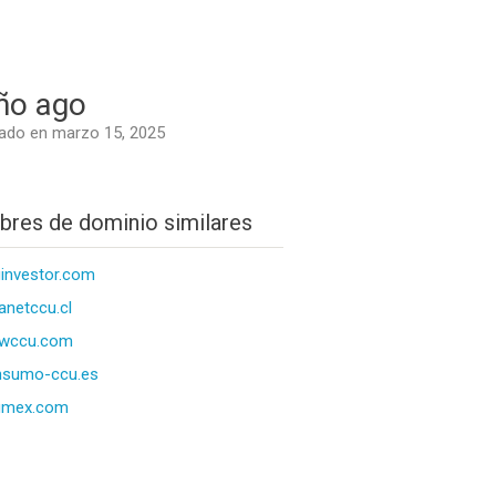
ño ago
ado en marzo 15, 2025
res de dominio similares
investor.com
ranetccu.cl
wccu.com
nsumo-ccu.es
umex.com