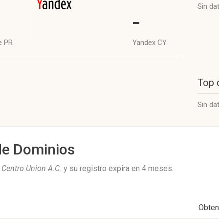
Sin da
-
e PR
Yandex CY
Top 
Sin da
de Dominios
 Centro Union A.C.
y su registro expira en
4 meses
.
Obten