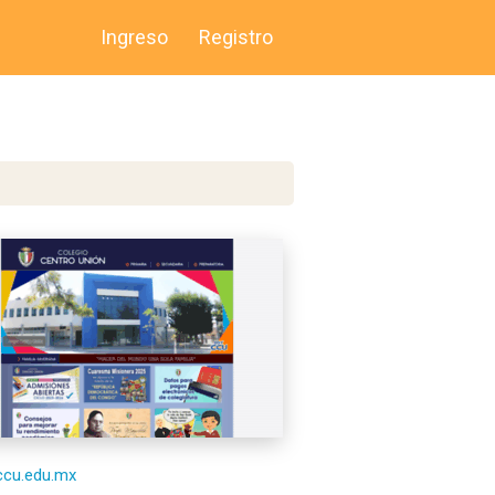
Ingreso
Registro
/ccu.edu.mx