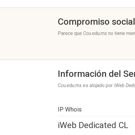
Compromiso socia
Parece que Ccu.edu.mx no tiene men
Información del Se
Ccu.edu.mx es alojado por
iWeb Dedi
IP Whois
iWeb Dedicated CL