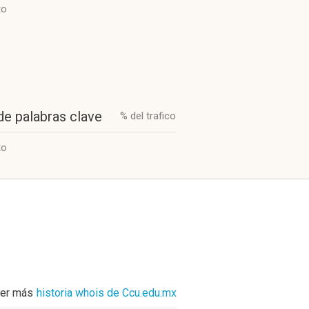
to
de palabras clave
% del trafico
to
er más
historia whois de Ccu.edu.mx