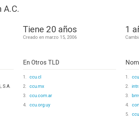
 A.C.
Tiene 20 años
1 a
Creado en marzo 15, 2006
Cambi
En Otros TLD
Nomb
1.
ccu.cl
1.
ccu
 S.A.
2.
ccu.mx
2.
int
3.
ccu.com.ar
3.
bm
4.
ccu.org.uy
4.
co
5.
cc