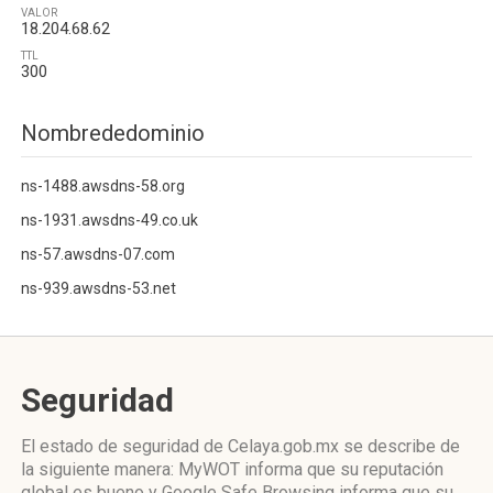
VALOR
18.204.68.62
TTL
300
Nombrededominio
ns-1488.awsdns-58.org
ns-1931.awsdns-49.co.uk
ns-57.awsdns-07.com
ns-939.awsdns-53.net
Seguridad
El estado de seguridad de Celaya.gob.mx se describe de
la siguiente manera: MyWOT informa que su reputación
global es bueno y Google Safe Browsing informa que su