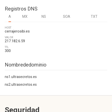
Registros DNS
A
MX
NS
SOA
TXT
HOST
cerrajerosibi.es
VALOR
217.182.6.59
TTL
300
Nombrededominio
ns1.ultrasecretos.es
ns2.ultrasecretos.es
Seguridad