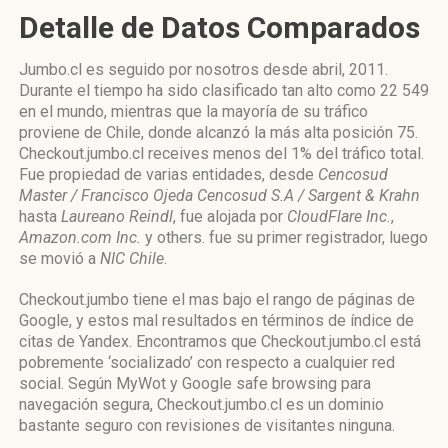
Detalle de Datos Comparados
Jumbo.cl es seguido por nosotros desde abril, 2011.
Durante el tiempo ha sido clasificado tan alto como 22 549
en el mundo, mientras que la mayoría de su tráfico
proviene de Chile, donde alcanzó la más alta posición 75.
Checkout.jumbo.cl receives menos del 1% del tráfico total.
Fue propiedad de varias entidades, desde
Cencosud
Master / Francisco Ojeda Cencosud S.A / Sargent & Krahn
hasta
Laureano Reindl
, fue alojada por
CloudFlare Inc.
,
Amazon.com Inc.
y others. fue su primer registrador, luego
se movió a
NIC Chile
.
Checkout.jumbo tiene el mas bajo el rango de páginas de
Google, y estos mal resultados en términos de índice de
citas de Yandex. Encontramos que Checkout.jumbo.cl está
pobremente ‘socializado’ con respecto a cualquier red
social. Según MyWot y Google safe browsing para
navegación segura, Checkout.jumbo.cl es un dominio
bastante seguro con revisiones de visitantes ninguna.