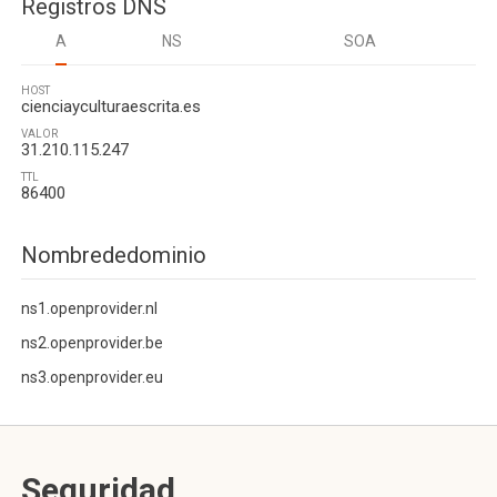
Registros DNS
A
NS
SOA
HOST
cienciayculturaescrita.es
VALOR
31.210.115.247
TTL
86400
Nombrededominio
ns1.openprovider.nl
ns2.openprovider.be
ns3.openprovider.eu
Seguridad