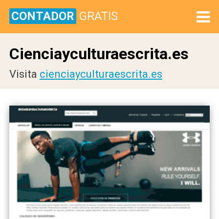
CONTADOR
GRATIS
Cienciayculturaescrita.es
Visita
cienciayculturaescrita.es