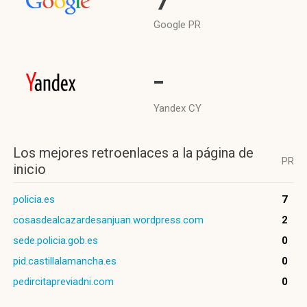
Google PR
-
Yandex CY
Los mejores retroenlaces a la página de
PR
inicio
policia.es
7
cosasdealcazardesanjuan.wordpress.com
2
sede.policia.gob.es
0
pid.castillalamancha.es
0
pedircitapreviadni.com
0