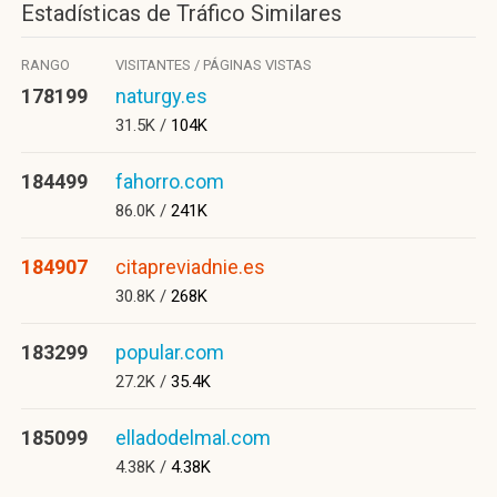
Estadísticas de Tráfico Similares
RANGO
VISITANTES / PÁGINAS VISTAS
178199
naturgy.es
31.5K /
104K
184499
fahorro.com
86.0K /
241K
184907
citapreviadnie.es
30.8K /
268K
183299
popular.com
27.2K /
35.4K
185099
elladodelmal.com
4.38K /
4.38K