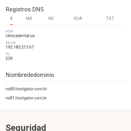
Registros DNS
A
MX
NS
SOA
TXT
HOST
clinicadental.us
VALOR
192.185.213.67
TTL
259
Nombrededominio
ns80.hostgator.com.br
ns81.hostgator.com.br
Seguridad