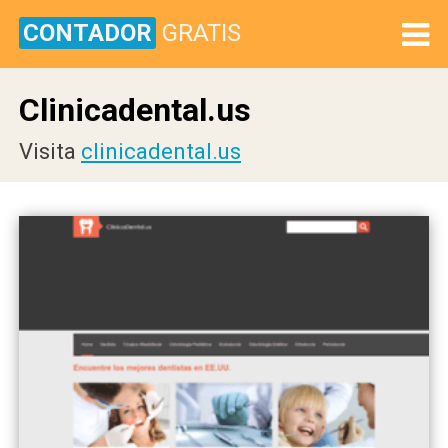
CONTADOR
GRATIS
Clinicadental.us
Visita
clinicadental.us