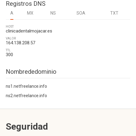
Registros DNS
A
MX
NS
SOA
TXT
HOST
clinicadentalmojacar.es
VALOR
164.138.208.57
TTL
300
Nombrededominio
ns1.netfreelance.info
ns2.netfreelance.info
Seguridad