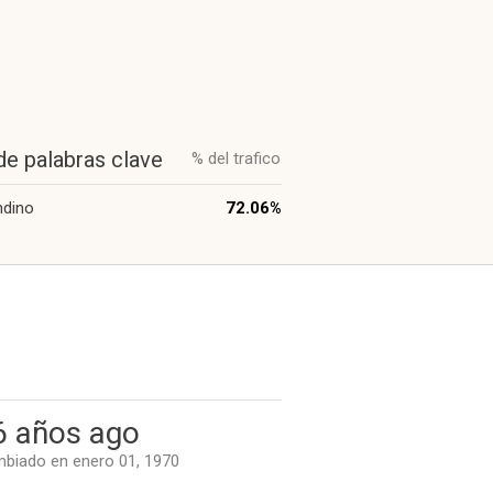
de palabras clave
% del trafico
ndino
72.06%
6 años ago
biado en enero 01, 1970