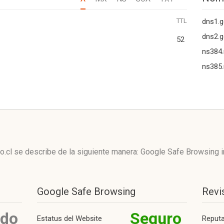
TTL
dns1.g
dns2.g
52
ns384.
ns385.
o.cl se describe de la siguiente manera: Google Safe Browsing 
Google Safe Browsing
Revi
ido
Seguro
Estatus del Website
Reput