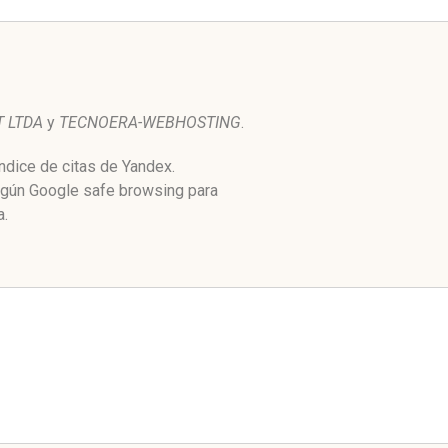
T LTDA
y
TECNOERA-WEBHOSTING
.
ndice de citas de Yandex.
Según Google safe browsing para
a.