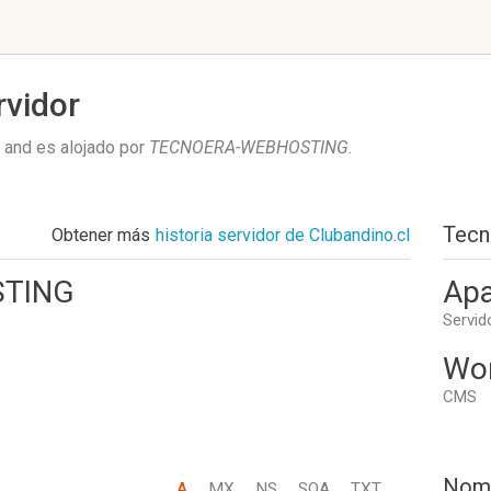
rvidor
and es alojado por
TECNOERA-WEBHOSTING
.
Tecn
Obtener más
historia servidor de Clubandino.cl
TING
Apa
Servid
Wo
CMS
Nom
A
MX
NS
SOA
TXT