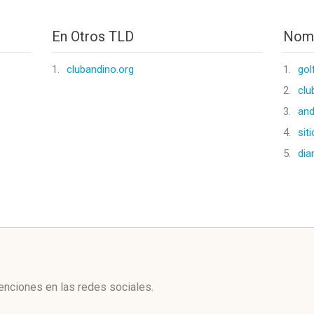
En Otros TLD
Nomb
1.
clubandino.org
1.
gol
2.
clu
3.
and
4.
sit
5.
dia
l
enciones en las redes sociales.