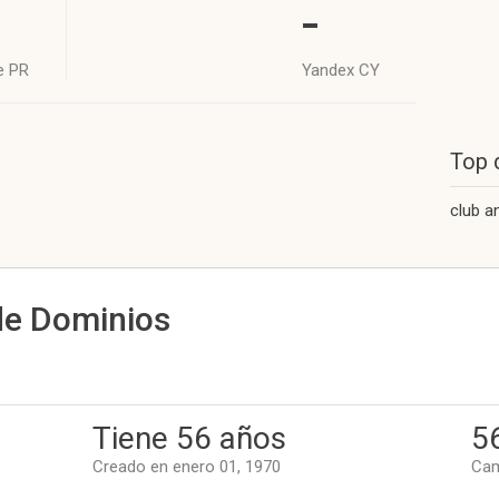
-
e PR
Yandex CY
Top 
club a
de Dominios
Tiene 56 años
5
Creado en enero 01, 1970
Cam