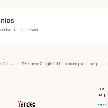
inios
on tráfico considerable.
us tácticas de SEO: tiene Google PR 0. También puede ser penali
Los 
págin
chilen