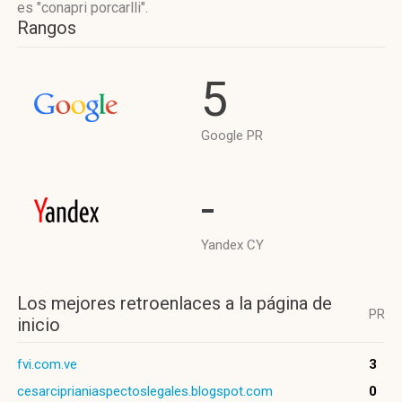
es "conapri porcarlli".
Rangos
5
Google PR
-
Yandex CY
Los mejores retroenlaces a la página de
PR
inicio
fvi.com.ve
3
cesarciprianiaspectoslegales.blogspot.com
0