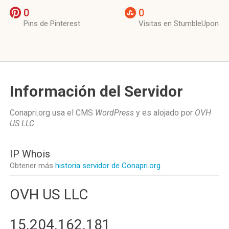
0
0
Pins de Pinterest
Visitas en StumbleUpon
Información del Servidor
Conapri.org usa el CMS
WordPress
y es alojado por
OVH
US LLC
.
IP Whois
Obtener más
historia servidor de Conapri.org
OVH US LLC
15.204.162.181