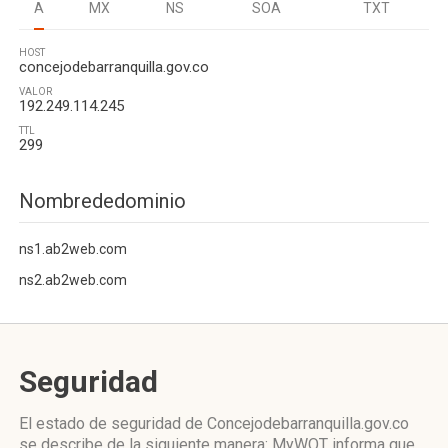
A
MX
NS
SOA
TXT
HOST
concejodebarranquilla.gov.co
VALOR
192.249.114.245
TTL
299
Nombrededominio
ns1.ab2web.com
ns2.ab2web.com
Seguridad
El estado de seguridad de Concejodebarranquilla.gov.co
se describe de la siguiente manera: MyWOT informa que