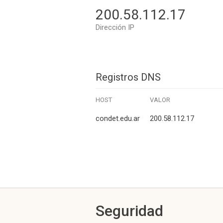
200.58.112.17
Dirección IP
Registros DNS
HOST
VALOR
condet.edu.ar
200.58.112.17
Seguridad