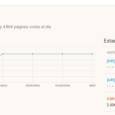
y
4.86K páginas vistas
al día
Estad
VISI
jue
-
/
-
jue
-
/
-
con
2.43