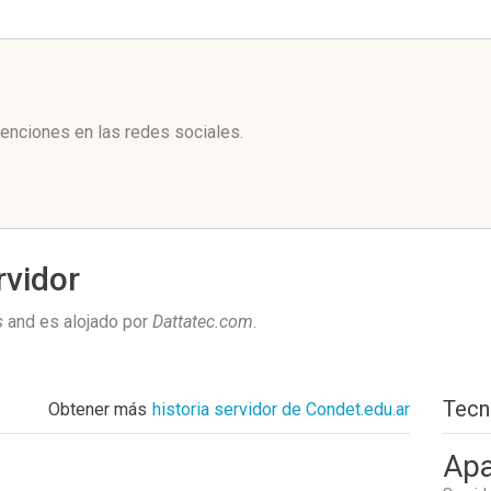
l
enciones en las redes sociales.
rvidor
s
and es alojado por
Dattatec.com
.
Tecn
Obtener más
historia servidor de Condet.edu.ar
Apa