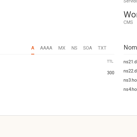
Servid
Wo
CMS
Nom
A
AAAA
MX
NS
SOA
TXT
TTL
ns21.d
ns22.d
300
ns3.h
ns4.h