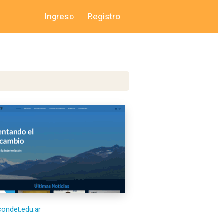
Ingreso
Registro
/condet.edu.ar