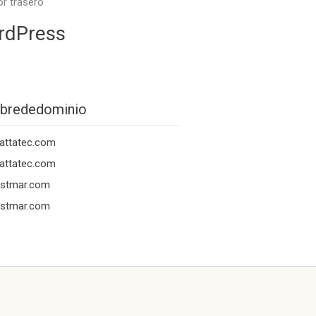
or trasero
rdPress
brededominio
attatec.com
attatec.com
ostmar.com
ostmar.com