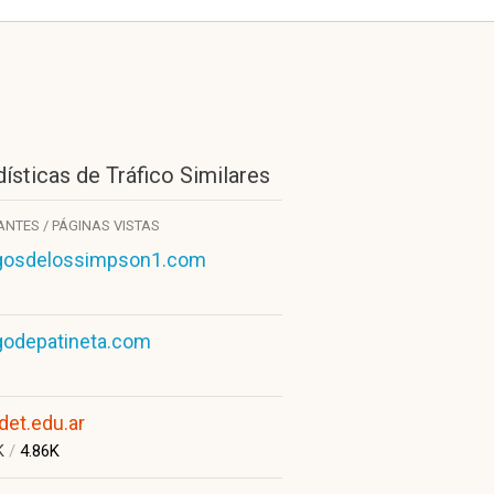
ísticas de Tráfico Similares
TANTES / PÁGINAS VISTAS
gosdelossimpson1.com
godepatineta.com
det.edu.ar
K
/
4.86K