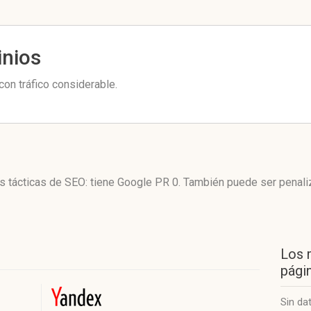
inios
on tráfico considerable.
us tácticas de SEO: tiene Google PR 0. También puede ser penali
Los 
págin
Sin da