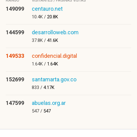
RANGO
VISITANTES / PÁGINAS VISTAS
149099
centauro.net
10.4K /
20.8K
144599
desarrolloweb.com
37.8K /
41.6K
149533
confidencial.digital
1.64K /
1.64K
152699
santamarta.gov.co
833 /
4.17K
147599
abuelas.org.ar
547 /
547