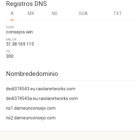
Registros DNS
A
MX
NS
SOA
TXT
HOST
consejos.win
VALOR
51.38.169.115
TTL
300
Nombrededominio
dedi374543.eu.raiolanetworks.com
dedi374543a.eu.raiolanetworks.com
ns1.dameunconsejo.com
ns2.dameunconsejo.com