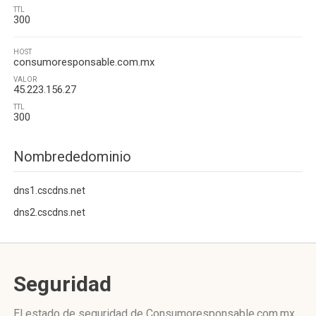
TTL
300
HOST
consumoresponsable.com.mx
VALOR
45.223.156.27
TTL
300
Nombrededominio
dns1.cscdns.net
dns2.cscdns.net
Seguridad
El estado de seguridad de Consumoresponsable.com.mx