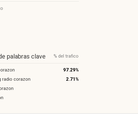
to
de palabras clave
% del trafico
corazon
97.29%
g radio corazon
2.71%
orazon
on