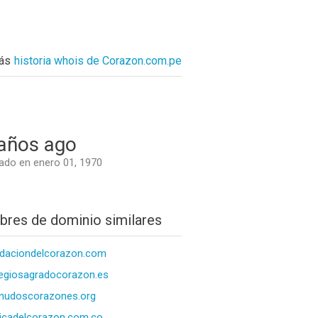
ás
historia whois de Corazon.com.pe
años ago
do en enero 01, 1970
res de dominio similares
daciondelcorazon.com
egiosagradocorazon.es
nudoscorazones.org
nicadelcorazon.com.co