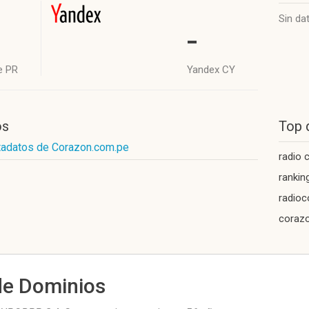
Sin da
-
e PR
Yandex CY
os
Top 
tadatos de Corazon.com.pe
radio 
rankin
radioc
coraz
de Dominios