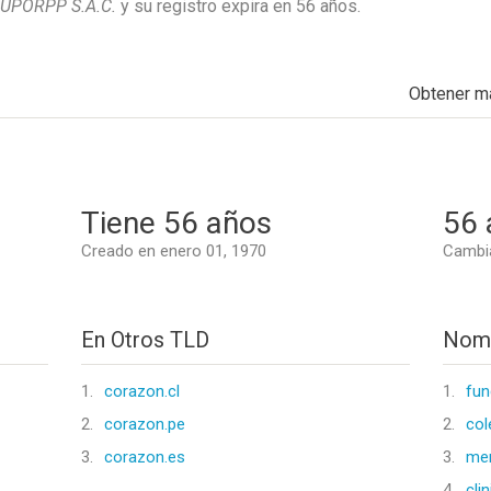
UPORPP S.A.C.
y su registro expira en
56 años
.
Obtener m
Tiene 56 años
56 
Creado en enero 01, 1970
Cambia
En Otros TLD
Nomb
1.
corazon.cl
1.
fun
2.
corazon.pe
2.
col
3.
corazon.es
3.
me
4.
cli