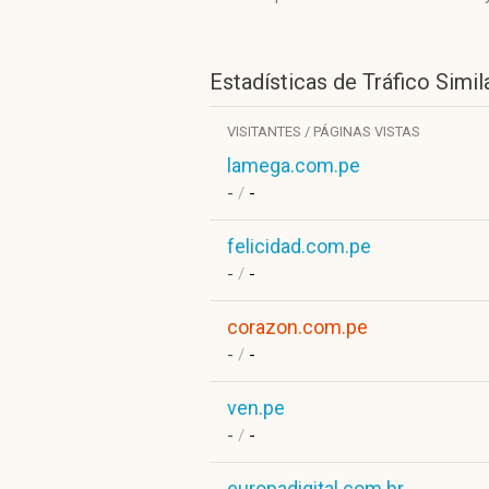
Estadísticas de Tráfico Simil
VISITANTES / PÁGINAS VISTAS
lamega.com.pe
-
/
-
felicidad.com.pe
-
/
-
corazon.com.pe
-
/
-
ven.pe
-
/
-
europadigital.com.hr