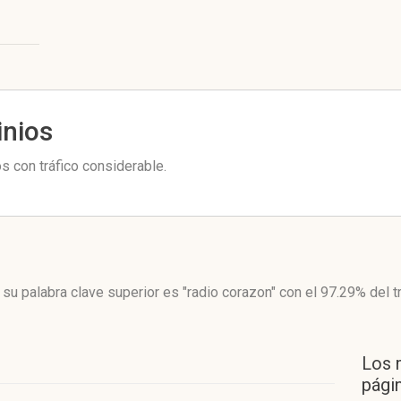
inios
 con tráfico considerable.
 su palabra clave superior es "radio corazon"
con el 97.29%
del t
Los 
págin