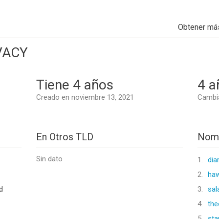
Obtener má
VACY
Tiene 4 años
4 a
Creado en noviembre 13, 2021
Cambia
En Otros TLD
Nomb
Sin dato
1.
dia
2.
ha
d
3.
sal
4.
the
5.
sta