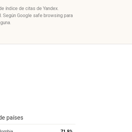
e índice de citas de Yandex.
al. Según Google safe browsing para
nguna.
de países
lombia
71.9%