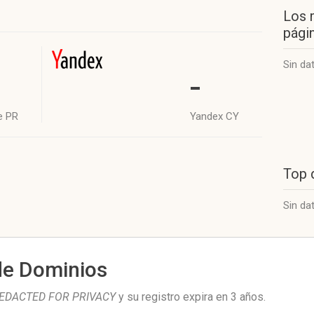
Los 
págin
Sin da
-
e PR
Yandex CY
Top 
Sin da
de Dominios
EDACTED FOR PRIVACY
y su registro expira en
3 años
.