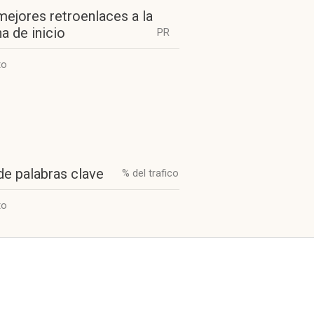
mejores retroenlaces a la
a de inicio
PR
to
de palabras clave
% del trafico
to