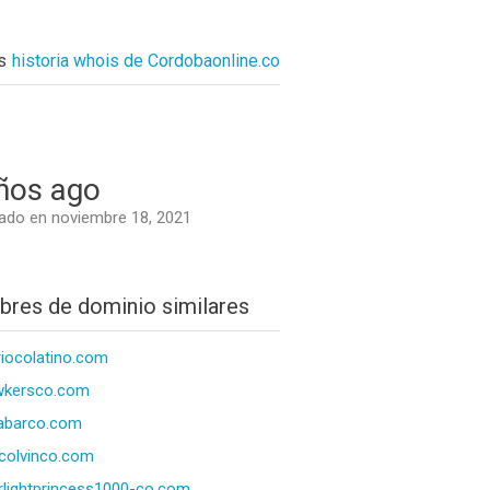
s
historia whois de Cordobaonline.co
ños ago
do en noviembre 18, 2021
res de dominio similares
riocolatino.com
wkersco.com
abarco.com
colvinco.com
rlightprincess1000-co.com