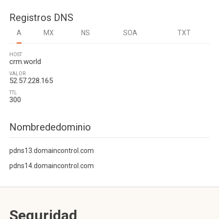
Registros DNS
A
MX
NS
SOA
TXT
HOST
crm.world
VALOR
52.57.228.165
TTL
300
Nombrededominio
pdns13.domaincontrol.com
pdns14.domaincontrol.com
Seguridad