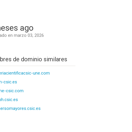
eses ago
ado en marzo 03, 2026
res de dominio similares
reriacientificacsic-une.com
-csic.es
me-csic.com
ph.csic.es
ersomayores.csic.es