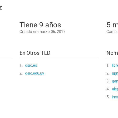
z
Tiene 9 años
5 m
Creado en marzo 06, 2017
Cambi
En Otros TLD
Nomb
1.
csic.es
1.
lib
2.
csic.edu.uy
2.
upm
3.
ga
4.
ale
5.
ims