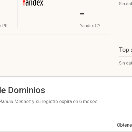
Sin da
-
e PR
Yandex CY
Top 
Sin da
de Dominios
Manuel Mendez
y su registro expira en
6 meses
.
Obtene