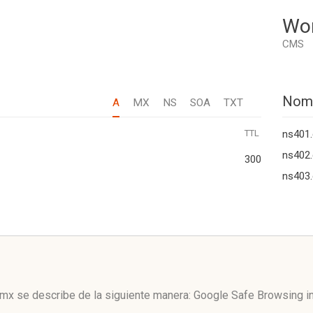
Wo
CMS
Nom
A
MX
NS
SOA
TXT
TTL
ns401.
ns402.
300
ns403.
.mx se describe de la siguiente manera: Google Safe Browsing i