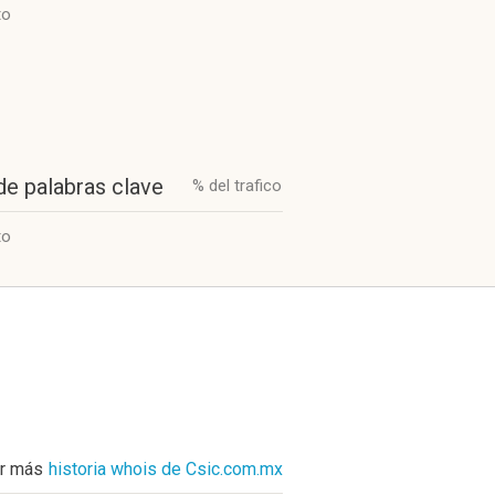
to
de palabras clave
% del trafico
to
r más
historia whois de Csic.com.mx