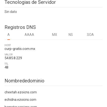
Tecnologias de Servidor
Sin dato
Registros DNS
A
AAAA
MX
NS
SOA
HOST
curp-gratis.com.mx
VALOR
54.85.8.229
TTL
48
Nombrededominio
cheetah.ezoicns.com
echidna.ezoicns.com