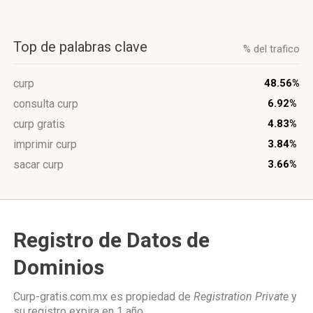
Top de palabras clave
% del trafico
curp
48.56%
consulta curp
6.92%
curp gratis
4.83%
imprimir curp
3.84%
sacar curp
3.66%
Registro de Datos de
Dominios
Curp-gratis.com.mx es propiedad de
Registration Private
y
su registro expira en
1 año
.