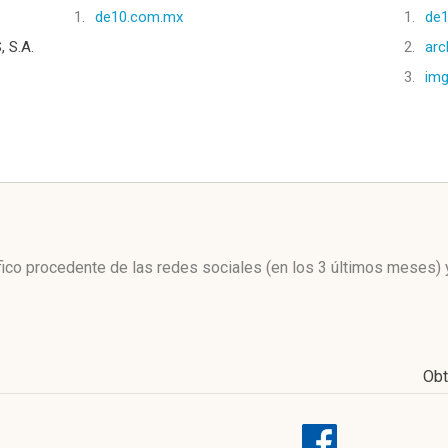
1.
de10.com.mx
1.
de
 S.A.
2.
arc
3.
img
l
áfico procedente de las redes sociales
(en los 3 últimos meses)
Obt