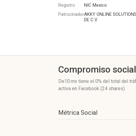
Registro
NIC Mexico
Patrocinador
AKKY ONLINE SOLUTIONS,
DE C.V.
Compromiso socia
De10.mx
tiene el 0%
del total del tr
activa
en Facebook (24 shares)
Métrica Social