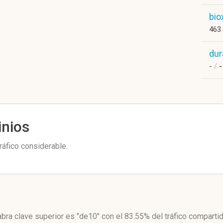
bio
463
du
-
/
-
inios
áfico considerable.
abra clave superior es "de10"
con el 83.55%
del tráfico compartid