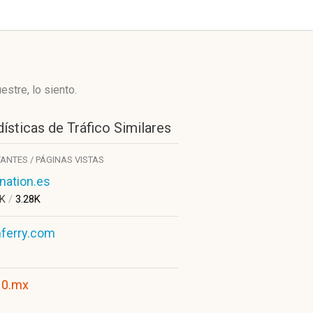
stre, lo siento.
ísticas de Tráfico Similares
TANTES / PÁGINAS VISTAS
enation.es
8K
/
3.28K
ferry.com
10.mx