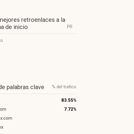
mejores retroenlaces a la
a de inicio
PR
to
de palabras clave
% del trafico
83.55%
com
7.72%
x.com
mx