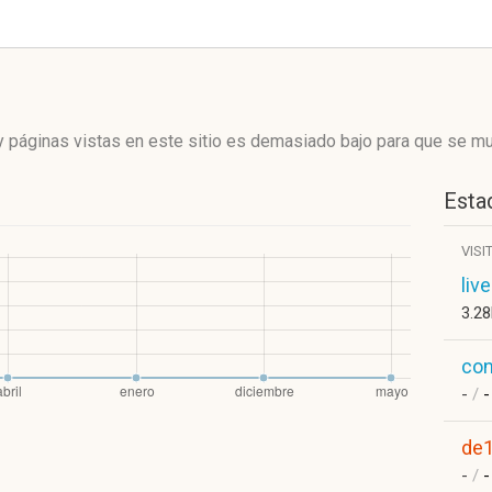
 páginas vistas en este sitio es demasiado bajo para que se mue
Estad
VISI
liv
3.2
con
-
/
-
de
-
/
-