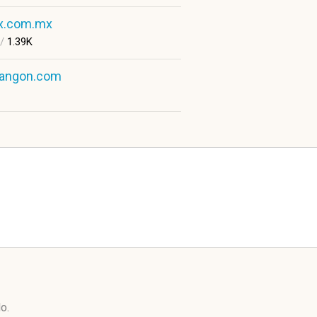
x.com.mx
/
1.39K
rangon.com
o.