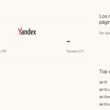
Los 
págin
Sin da
-
e PR
Yandex CY
Top 
de10
de10.
de10m
de10.