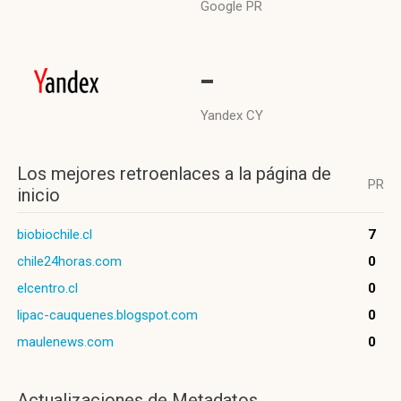
Google PR
-
Yandex CY
Los mejores retroenlaces a la página de
PR
inicio
biobiochile.cl
7
chile24horas.com
0
elcentro.cl
0
lipac-cauquenes.blogspot.com
0
maulenews.com
0
Actualizaciones de Metadatos