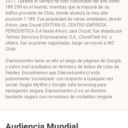
2011. Durante el tiempo ha sido clasificado tan alto como
189 299 en el mundo, mientras que la mayoría de su
tráfico proviene de Chile, donde alcanzó la más alta
posición 1 189. Fue propiedad de varias entidades, desde
Arturo Jara Cruzat EDITORA EL CENTRO EMPRESA
PERIODISTICA S.A
hasta
Arturo Jara Cruzat
, fue alojada por
Telmex Servicios Empresariales S.A.
,
CloudFlare Inc.
y
others. fue su primer registrador, luego se movió a
NIC
Chile
.
Diarioelcentro tiene un alto el rango de páginas de Google,
y estos mal resultados en términos de índice de citas de
Yandex. Encontramos que Diarioelcentro.cl está
pobremente ‘socializado’ con respecto a cualquier red
social. Según MyWot y Google safe browsing para
navegación segura, Diarioelcentro.cl es un dominio
bastante seguro con revisiones de visitantes ninguna.
Audiencia Mundial