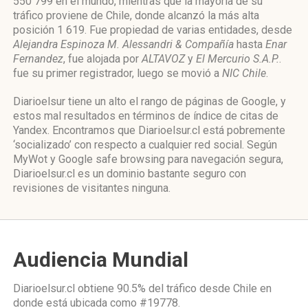
550 799 en el mundo, mientras que la mayoría de su
tráfico proviene de Chile, donde alcanzó la más alta
posición 1 619. Fue propiedad de varias entidades, desde
Alejandra Espinoza M. Alessandri & Compañía
hasta
Enar
Fernandez
, fue alojada por
ALTAVOZ
y
El Mercurio S.A.P.
.
fue su primer registrador, luego se movió a
NIC Chile
.
Diarioelsur tiene un alto el rango de páginas de Google, y
estos mal resultados en términos de índice de citas de
Yandex. Encontramos que Diarioelsur.cl está pobremente
‘socializado’ con respecto a cualquier red social. Según
MyWot y Google safe browsing para navegación segura,
Diarioelsur.cl es un dominio bastante seguro con
revisiones de visitantes ninguna.
Audiencia Mundial
Diarioelsur.cl obtiene 90.5% del tráfico desde
Chile
en
donde está ubicada como
#19778.