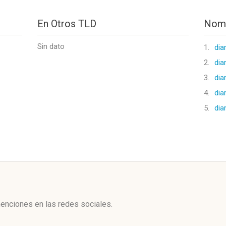
En Otros TLD
Nomb
Sin dato
1.
dia
2.
dia
3.
dia
4.
dia
5.
dia
l
enciones en las redes sociales.