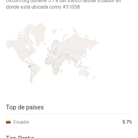
Dircom.org obtiene 5.7% del tráfico desde
Ecuador
en
donde está ubicada como
#31058.
Top de países
Ecuador
5.7%