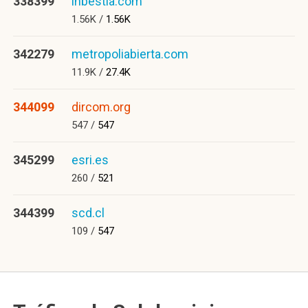
338399
inbestia.com
1.56K /
1.56K
342279
metropoliabierta.com
11.9K /
27.4K
344099
dircom.org
547 /
547
345299
esri.es
260 /
521
344399
scd.cl
109 /
547