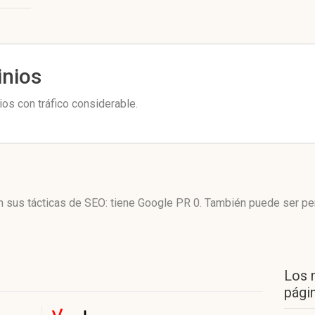
inios
os con tráfico considerable.
en sus tácticas de SEO: tiene Google PR 0. También puede ser p
Los 
págin