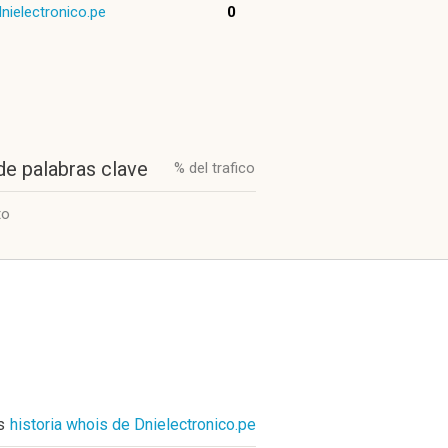
dnielectronico.pe
0
de palabras clave
% del trafico
to
s
historia whois de Dnielectronico.pe