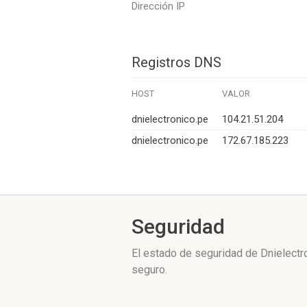
Dirección IP
Registros DNS
HOST
VALOR
dnielectronico.pe
104.21.51.204
dnielectronico.pe
172.67.185.223
Seguridad
El estado de seguridad de Dnielectr
seguro.