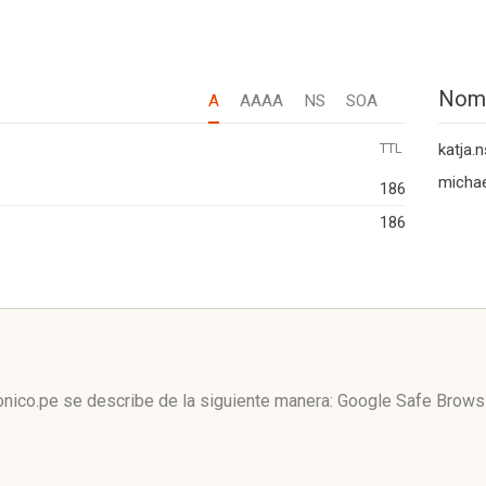
Nom
A
AAAA
NS
SOA
TTL
katja.
michae
186
186
onico.pe se describe de la siguiente manera: Google Safe Brows