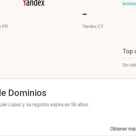
lector
-
e PR
Yandex CY
Top 
Sin da
de Dominios
uan Lopez
y su registro expira en
56 años
.
Obtener má