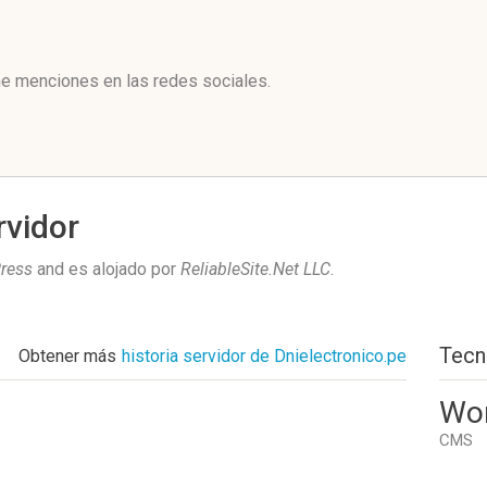
l
ne menciones en las redes sociales.
rvidor
ress
and es alojado por
ReliableSite.Net LLC
.
Tecn
Obtener más
historia servidor de Dnielectronico.pe
Wo
CMS