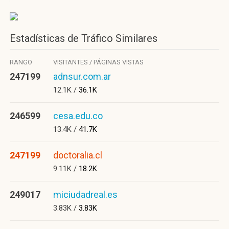
Estadísticas de Tráfico Similares
RANGO
VISITANTES / PÁGINAS VISTAS
247199
adnsur.com.ar
12.1K /
36.1K
246599
cesa.edu.co
13.4K /
41.7K
247199
doctoralia.cl
9.11K /
18.2K
249017
miciudadreal.es
3.83K /
3.83K