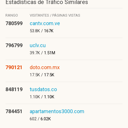
Estadísticas de Tráfico Similares
RANGO
VISITANTES / PÁGINAS VISTAS
780599
cantv.com.ve
53.8K /
167K
796799
uclv.cu
39.7K /
1.51M
790121
doto.com.mx
17.5K /
17.5K
848119
tusdatos.co
1.10K /
1.10K
784451
apartamentos3000.com
602 /
6.02K