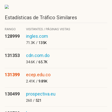
Estadísticas de Tráfico Similares
RANGO
VISITANTES / PÁGINAS VISTAS
128999
ingles.com
71.3K /
135K
131353
cdn.com.do
34.6K /
65.7K
131399
ecep.edu.co
2.41K /
9.89K
130499
prospectiva.eu
260 /
521