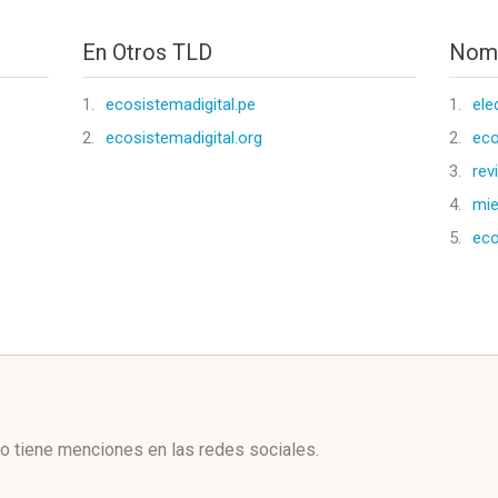
En Otros TLD
Nomb
1.
ecosistemadigital.pe
1.
ele
2.
ecosistemadigital.org
2.
eco
3.
rev
4.
mi
5.
eco
l
o tiene menciones en las redes sociales.