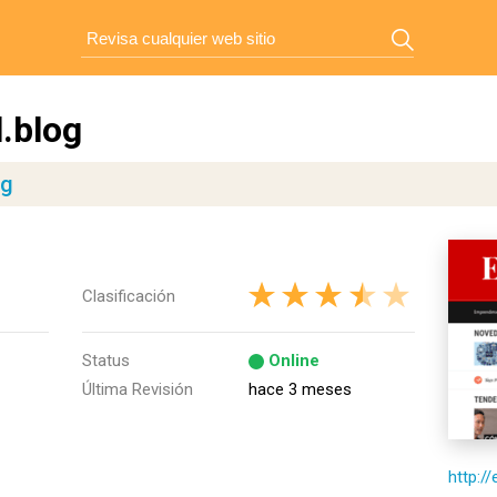
.blog
og
Clasificación
Status
Online
Última Revisión
hace 3 meses
http:/