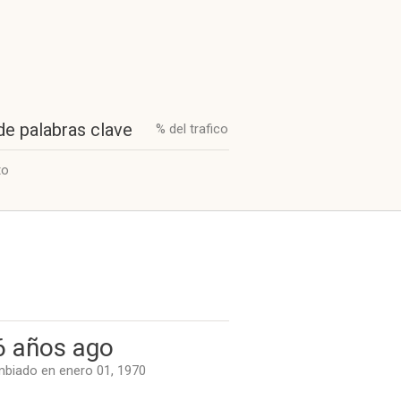
de palabras clave
% del trafico
to
6 años ago
biado en enero 01, 1970