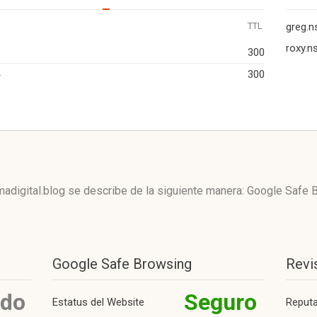
TTL
greg.n
roxy.n
300
300
adigital.blog se describe de la siguiente manera: Google Safe
Google Safe Browsing
Revi
ido
Seguro
Estatus del Website
Reput