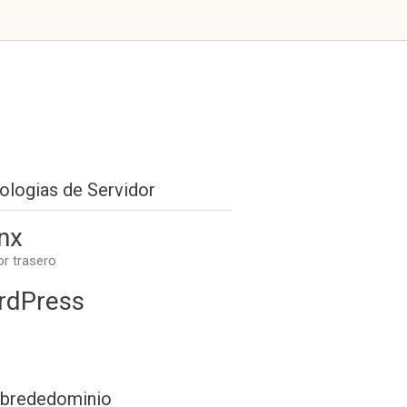
ologias de Servidor
nx
or trasero
rdPress
brededominio