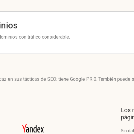
inios
ominios con tráfico considerable.
icaz en sus tácticas de SEO: tiene Google PR 0. También puede 
Los 
págin
Sin da