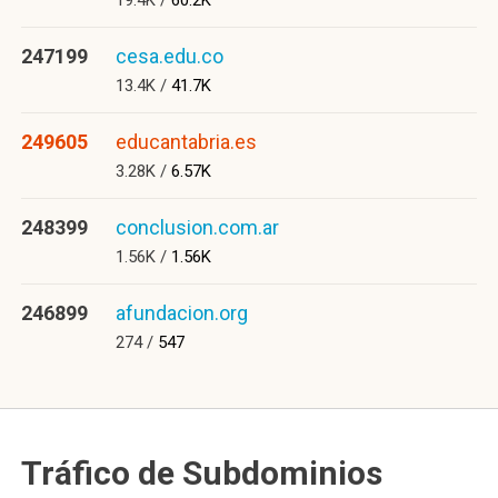
19.4K /
60.2K
247199
cesa.edu.co
13.4K /
41.7K
249605
educantabria.es
3.28K /
6.57K
248399
conclusion.com.ar
1.56K /
1.56K
246899
afundacion.org
274 /
547
Tráfico de Subdominios