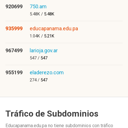
920699
750.am
5.48K /
5.48K
935999
educapanama.edu.pa
1.04K /
5.21K
967499
larioja.gov.ar
547 /
547
955199
eladerezo.com
274 /
547
Tráfico de Subdominios
Educapanama.edu.pa no tiene subdominios con tráfico