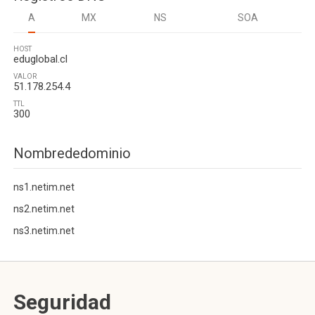
A
MX
NS
SOA
HOST
eduglobal.cl
VALOR
51.178.254.4
TTL
300
Nombrededominio
ns1.netim.net
ns2.netim.net
ns3.netim.net
Seguridad