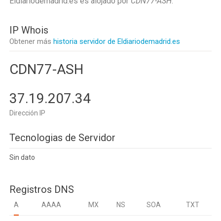
Eldiariodemadrid.es es alojado por
CDN77-ASH
.
IP Whois
Obtener más
historia servidor de Eldiariodemadrid.es
CDN77-ASH
37.19.207.34
Dirección IP
Tecnologias de Servidor
Sin dato
Registros DNS
A
AAAA
MX
NS
SOA
TXT