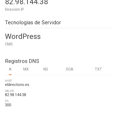
82.98.144.38
Dirección IP
Tecnologias de Servidor
WordPress
CMS
Registros DNS
A
MX
NS
SOA
TXT
HOST
eldirectorio.es
VALOR
82.98.144.38
TTL
300