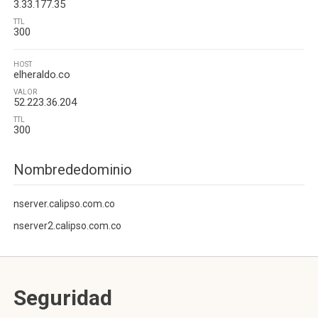
3.33.177.35
TTL
300
HOST
elheraldo.co
VALOR
52.223.36.204
TTL
300
Nombrededominio
nserver.calipso.com.co
nserver2.calipso.com.co
Seguridad